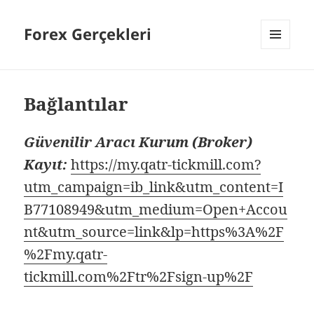
Forex Gerçekleri
MENÜ
VE
BILEŞENLER
Bağlantılar
Güvenilir Aracı Kurum (Broker)
Kayıt:
https://my.qatr-tickmill.com?
utm_campaign=ib_link&utm_content=I
B77108949&utm_medium=Open+Accou
nt&utm_source=link&lp=https%3A%2F
%2Fmy.qatr-
tickmill.com%2Ftr%2Fsign-up%2F